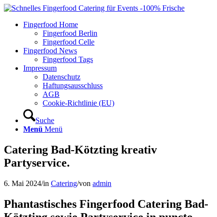
Fingerfood Home
Fingerfood Berlin
Fingerfood Celle
Fingerfood News
Fingerfood Tags
Impressum
Datenschutz
Haftungsausschluss
AGB
Cookie-Richtlinie (EU)
Suche
Menü
Menü
Catering Bad-Kötzting kreativ
Partyservice.
6. Mai 2024
/
in
Catering
/
von
admin
Phantastisches Fingerfood Catering Bad-
Kötzting sowie Partyservice in puncto