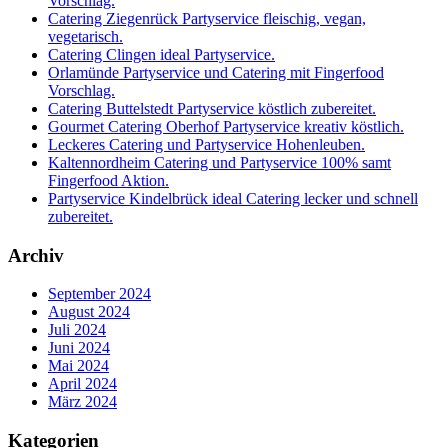
Vorschlag.
Catering Ziegenrück Partyservice fleischig, vegan,
vegetarisch.
Catering Clingen ideal Partyservice.
Orlamünde Partyservice und Catering mit Fingerfood
Vorschlag.
Catering Buttelstedt Partyservice köstlich zubereitet.
Gourmet Catering Oberhof Partyservice kreativ köstlich.
Leckeres Catering und Partyservice Hohenleuben.
Kaltennordheim Catering und Partyservice 100% samt
Fingerfood Aktion.
Partyservice Kindelbrück ideal Catering lecker und schnell
zubereitet.
Archiv
September 2024
August 2024
Juli 2024
Juni 2024
Mai 2024
April 2024
März 2024
Kategorien