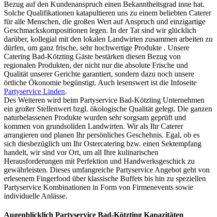
Bezug auf den Kundenanspruch einen Bekanntheitsgrad inne hat.
Solche Qualifikationen katapultieren uns zu einem beliebten Caterer
für alle Menschen, die großen Wert auf Anspruch und einzigartige
Geschmackskompositionen legen. In der Tat sind wir glücklich
darüber, kollegial mit den lokalen Landwirten zusammen arbeiten zu
dürfen, um ganz frische, sehr hochwertige Produkte . Unsere
Catering Bad-Kötzting Gäste bestärken diesen Bezug von
regionalen Produkten, der nicht nur die absolute Frische und
Qualität unserer Gerichte garantiert, sondern dazu noch unsere
örtliche Ökonomie begünstigt. Auch lesenswert ist die Infoseite
Partyservice Linden
.
Des Weiteren wird beim Partyservice Bad-Kötzting Unternehmen
ein großer Stellenwert bzgl. ökologische Qualität gelegt. Die ganzen
naturbelassenen Produkte wurden sehr sorgsam geprüft und
kommen von grundsoliden Landwirten. Wir als Ihr Caterer
arrangieren und planen Ihr persönliches Geschehnis. Egal, ob es
sich diesbezüglich um Ihr Ostercatering bzw. einen Sektempfang
handelt, wir sind vor Ort, um all Ihre kulinarischen
Herausforderungen mit Perfektion und Handwerksgeschick zu
gewährleisten. Dieses umfangreiche Partyservice Angebot geht von
erlesenem Fingerfood über klassische Buffets bis hin zu speziellen
Partyservice Kombinationen in Form von Firmenevents sowie
individuelle Anlässe.
Augenblicklich Partyservice Bad-Kötzting Kapazitäten