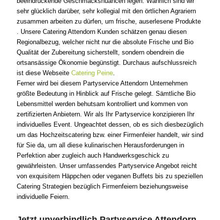
beeindruckende Geschmacksnuancen legen. Wahrlich sind wir
sehr glücklich darüber, sehr kollegial mit den örtlichen Agrariern
zusammen arbeiten zu dürfen, um frische, auserlesene Produkte
. Unsere Catering Attendorn Kunden schätzen genau diesen
Regionalbezug, welcher nicht nur die absolute Frische und Bio
Qualität der Zubereitung sicherstellt, sondern obendrein die
ortsansässige Ökonomie begünstigt. Durchaus aufschlussreich
ist diese Webseite
Catering Peine
.
Ferner wird bei diesem Partyservice Attendorn Unternehmen
größte Bedeutung in Hinblick auf Frische gelegt. Sämtliche Bio
Lebensmittel werden behutsam kontrolliert und kommen von
zertifizierten Anbietern. Wir als Ihr Partyservice konzipieren Ihr
individuelles Event. Ungeachtet dessen, ob es sich diesbezüglich
um das Hochzeitscatering bzw. einer Firmenfeier handelt, wir sind
für Sie da, um all diese kulinarischen Herausforderungen in
Perfektion aber zugleich auch Handwerksgeschick zu
gewährleisten. Unser umfassendes Partyservice Angebot reicht
von exquisitem Häppchen oder veganen Buffets bis zu speziellen
Catering Strategien bezüglich Firmenfeiern beziehungsweise
individuelle Feiern.
Jetzt unverbindlich Partyservice Attendorn