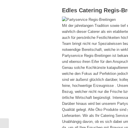
Edles Catering Regis-Br
Mit der jahrelangen Tradition sowie tie
wahrlich dieser Caterer als ein etabliert
auch für persönliche Festlichkeiten höc
Team bringt nicht nur Spezialwissen be
notwendige Bereitschaft, welche in wirkl
Partyservice Regis-Breitingen ist bekan
und ebenso ihren Eifer für den Anspruc
Genau solche Kochkünste katapultieren 
welche den Fokus auf Perfektion jedoc
sind wir äußerst glücklich darüber, koll
feine, hochwertige Erzeugnisse . Unsere
Bezug, welcher nicht nur die Frische bz
örtliche Wirtschaft begünstigt. Interessa
Darüber hinaus wird bei unserem Partyse
Qualität gelegt. Alle Öko Produkte si
Lieferanten. Wir als Ihr Catering Servic
Unabhängig davon, ob es sich dabei um 
da, um all Ihre Ersuchen mit Bravour un