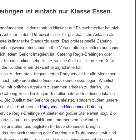
eitingen ist einfach nur Klasse Essen.
f empfundenen Leidenschaft in Hinsicht auf Feinschmecker hat sich
er Anbieter in dem Ort bewährt, der für geschäftliche Anlässe als
hste kulinarische Standards setzt. Das professionelle Catering
ziehungsweise Innovation in Ihre Veranstaltung, sondern auch eine
ich jedem Gericht integriert ist. Catering Regis-Breitingen oder
nt für eine kulinarische Reise, welche über die Treue zum Detail
h der Kunden einen Bekanntheitsgrad inne hat.
uns zu dem stark frequentierten Partyservice für alle Menschen,
h auch außerordentliche Geschmackserlebnisse legen. Wahrlich
egial mit örtlichen Agrariern zusammen arbeiten zu dürfen, um
 Catering Regis-Breitingen Besteller befürworten diesen lokalen
w. Bio Qualität der Gerichte gewährleistet, sondern zudem unsere
nt ist die Partnerseite
Partyservice Ronnenberg Catering
.
rvice Regis-Breitingen Anbieter ein großer Stellenwert bzgl. Bio
nd ganz akkurat ausgewählt und stammen von bewährten
e veranstalten und begleiten Ihr bevorstehendes Ereignis.
das Hochzeitscatering oder Catering zur Taufe handelt, wir sind
d Professionalität zu leisten. Das vielseitige Gourmet Angebot