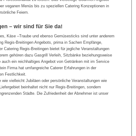
über veganen Menüs bis zu speziellen Catering Konzeptionen in
sönliche Feiern.
en – wir sind für Sie da!
hes, Käse –Traube und ebenso Gemüsesticks sind unter anderem
ring Regis-Breitingen Angebots, prima in Sachen Empfänge,
Catering Regis-Breitingen bietet für jegliche Veranstaltungen
rem gehören dazu Gasgrill Verleih, Sitzbänke beziehungsweise
e auch ein reichhaltiges Angebot von Getränken mit im Service
stein Firma hat umfangreiche Caterer Erfahrungen in der
n Festlichkeit.
wie vielleicht Jubiläen oder persönliche Veranstaltungen wie
Liefergebiet beinhaltet nicht nur Regis-Breitingen, sondern
angrenzenden Städte. Die Zufriedenheit der Abnehmer ist unser