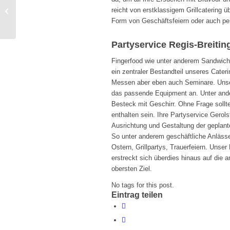
Partyservice Trebsen 100% Catering
reicht von erstklassigem Grillcatering 
delikat angerichtet.
Form von Geschäftsfeiern oder auch per
Partyservice Regis-Breiting
Fingerfood wie unter anderem Sandwic
ein zentraler Bestandteil unseres Cate
Messen aber eben auch Seminare. Unser 
das passende Equipment an. Unter ande
Besteck mit Geschirr. Ohne Frage sollt
enthalten sein. Ihre Partyservice Gerol
Ausrichtung und Gestaltung der geplante
So unter anderem geschäftliche Anlässe 
Ostern, Grillpartys, Trauerfeiern. Unser 
erstreckt sich überdies hinaus auf die 
obersten Ziel.
No tags for this post.
Eintrag teilen