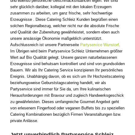
und ebenso persönliche Geschmacksnuancen legen. Wir sind
sehr glücklich darüber, kollegial mit den lokalen Erzeugern
zusammen zu arbeiten, um ganz frische, sehr hochwertige
Erzeugnisse . Diese Catering Schleiz Kunden begrüßen einen
solchen Regionalbezug, welcher nicht nur die absolute Frische
und Qualität der Zubereitung gewährleistet, sondern eben auch
unsere ansässige Ökonomie maßgeblich unterstützt.
Aufschlussreich ist unsere Partnerseite
Partyservice Wunstorf
.
Im Übrigen wird beim Partyservice Schleiz Unternehmen größter
Wert auf Bio Qualität gelegt. Unsere ganzen naturbelassenen
Erzeugnisse sind behutsam kontrolliert und sind von grundsoliden
Bauern. Wir als Ihr Catering Service konzipieren Ihr persönliches
Ereignis. Unabhängig davon, ob es sich um Ihr Hochzeitscatering
beziehungsweise Geburststagscatering handelt, wir als
Partyservice sind immer für Sie da, um Ihre kulinarischen
Herausforderungen mit Bravour und zugleich Handwerksgeschick
zu gewährleisten. Dieses umfangreiche Gourmet Angebot geht
von erlesenem Fingerfood oder veganen Buffets bis zu speziellen
Catering Kombinationen bezüglich Firmen Veranstaltungen bzw.
private Anlässe.
Jetzt unverbindlich Partyservice Schleiz