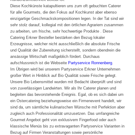
Diese Kochkünste katapultieren uns zum oft gebuchten Caterer
für alle Gourmets, die den Fokus auf Kochkunst aber ebenso
einzigartige Geschmackskompositionen legen. In der Tat sind wir
sehr stolz darauf, kollegial mit den örtlichen Agrariern zusammen
zu arbeiten, um frische, sehr hochwertige Produkte . Diese
Catering Erkner Besteller bestärken den Bezug lokaler
Erzeugnisse, welcher nicht ausschließlich die absolute Frische
und Qualität der Zubereitung sicherstellt, sondern obendrein die
ansässige Wirtschaft maßgeblich fördert. Durchaus
aufschlussreich ist die Webseite
Partyservice Ronnenberg
.
Im Übrigen wird bei unserem Partyservice Erkner Unternehmen
großer Wert in Hinblick auf Bio Qualität sowie Frische gelegt.
Unsere Bio Lebensmittel wurden mit Bedacht überprüft und sind
von zuverlässigen Landwirten. Wir als Ihr Caterer planen und
begleiten das bevorstehende Ereignis. Egal, ob es sich dabei um
ein Ostercatering beziehungsweise ein Firmenevent handelt, wir
sind da, um sämtliche kulinarischen Wünsche mit Perfektion aber
zugleich auch Professionalität umzusetzen. Das umfangreiche
Gourmet Angebot geht von exklusivem Fingerfood oder auch
klassische Menüs bis zu extravaganten Partyservice Varianten in
Bezug auf Firmen Veranstaltungen sowie persönliche