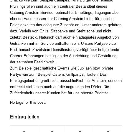
Snacks wie zum Beispiel Canapés, Mini Burger oder ebenso
Frühlingsrollen sind auch ein zentraler Bestandteil dieses
Catering Arnstein Service, optimal für Empfänge, Tagungen aber
ebenso Hausmessen. Ihr Catering Arnstein bietet für jegliche
Feierlichkeiten das adäquate Zubehör an. Unter anderem gehören
dazu Verleih von Grills, Sitzbänke und Stehtische und nicht
zuletzt Besteck. Natürlich darf auch ein adäquates Angebot von
Getränken mit im Service enthalten sein. Unsere Partyservice
Bad-Teinach-Zavelstein Dienstleistung verfügt über tiefgreifende
Caterer Erfahrungen bezüglich der Ausrichtung und Gestaltung
der zeitnahen Festlichkeit.
Zum Beispiel geschäftliche Events wie Jubiläen bzw. private
Partys wie zum Beispiel Ostern, Grillpartys, Taufen. Das
Einzugsgebiet umgreift nicht ausschließlich nur Arnstein, sondern
erstreckt sich eben auch auf die angrenzenden Dörfer. Die
Zufriedenheit unserer Kunden hat für uns oberste Priorität.
No tags for this post.
Eintrag teilen