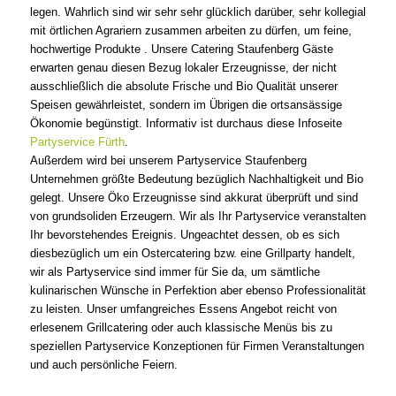
legen. Wahrlich sind wir sehr sehr glücklich darüber, sehr kollegial
mit örtlichen Agrariern zusammen arbeiten zu dürfen, um feine,
hochwertige Produkte . Unsere Catering Staufenberg Gäste
erwarten genau diesen Bezug lokaler Erzeugnisse, der nicht
ausschließlich die absolute Frische und Bio Qualität unserer
Speisen gewährleistet, sondern im Übrigen die ortsansässige
Ökonomie begünstigt. Informativ ist durchaus diese Infoseite
Partyservice Fürth
.
Außerdem wird bei unserem Partyservice Staufenberg
Unternehmen größte Bedeutung bezüglich Nachhaltigkeit und Bio
gelegt. Unsere Öko Erzeugnisse sind akkurat überprüft und sind
von grundsoliden Erzeugern. Wir als Ihr Partyservice veranstalten
Ihr bevorstehendes Ereignis. Ungeachtet dessen, ob es sich
diesbezüglich um ein Ostercatering bzw. eine Grillparty handelt,
wir als Partyservice sind immer für Sie da, um sämtliche
kulinarischen Wünsche in Perfektion aber ebenso Professionalität
zu leisten. Unser umfangreiches Essens Angebot reicht von
erlesenem Grillcatering oder auch klassische Menüs bis zu
speziellen Partyservice Konzeptionen für Firmen Veranstaltungen
und auch persönliche Feiern.