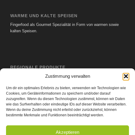
WARME UND KALTE SPEISEN
Fingerfood als Gourmet Spezialität in Form von warmen sowie
kalten Speisen.
REGIONALE PRODUKTE
Zustimmung verwalten
Wir beziehen stets regionale sowie nachhaltige Produkte.
Um dir ein optimales Erlebnis zu bieten, verwenden wir Technologien wie
Cookies, um Geräteinformationen zu speichern und/oder darauf
zuzugreifen. Wenn du diesen Technologien zustimmst, können wir Daten
wie das Surfverhalten oder eindeutige IDs auf dieser Website verarbeiten.
Wenn du deine Zustimmung nicht erteilst oder zurückziehst, können
SITEMAP
bestimmte Merkmale und Funktionen beeinträchtigt werden.
Übersicht Sitemap
August 09, 2026
Akzeptieren