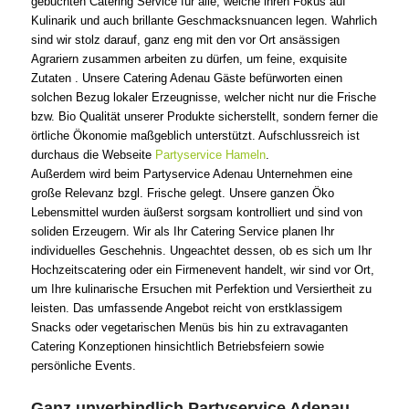
gebuchten Catering Service für alle, welche ihren Fokus auf
Kulinarik und auch brillante Geschmacksnuancen legen. Wahrlich
sind wir stolz darauf, ganz eng mit den vor Ort ansässigen
Agrariern zusammen arbeiten zu dürfen, um feine, exquisite
Zutaten . Unsere Catering Adenau Gäste befürworten einen
solchen Bezug lokaler Erzeugnisse, welcher nicht nur die Frische
bzw. Bio Qualität unserer Produkte sicherstellt, sondern ferner die
örtliche Ökonomie maßgeblich unterstützt. Aufschlussreich ist
durchaus die Webseite
Partyservice Hameln
.
Außerdem wird beim Partyservice Adenau Unternehmen eine
große Relevanz bzgl. Frische gelegt. Unsere ganzen Öko
Lebensmittel wurden äußerst sorgsam kontrolliert und sind von
soliden Erzeugern. Wir als Ihr Catering Service planen Ihr
individuelles Geschehnis. Ungeachtet dessen, ob es sich um Ihr
Hochzeitscatering oder ein Firmenevent handelt, wir sind vor Ort,
um Ihre kulinarische Ersuchen mit Perfektion und Versiertheit zu
leisten. Das umfassende Angebot reicht von erstklassigem
Snacks oder vegetarischen Menüs bis hin zu extravaganten
Catering Konzeptionen hinsichtlich Betriebsfeiern sowie
persönliche Events.
Ganz unverbindlich Partyservice Adenau