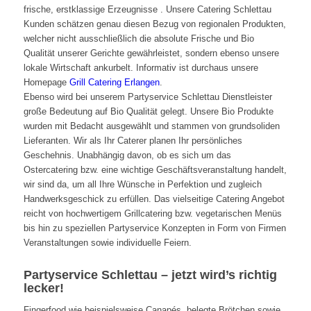
frische, erstklassige Erzeugnisse . Unsere Catering Schlettau
Kunden schätzen genau diesen Bezug von regionalen Produkten,
welcher nicht ausschließlich die absolute Frische und Bio
Qualität unserer Gerichte gewährleistet, sondern ebenso unsere
lokale Wirtschaft ankurbelt. Informativ ist durchaus unsere
Homepage
Grill Catering Erlangen
.
Ebenso wird bei unserem Partyservice Schlettau Dienstleister
große Bedeutung auf Bio Qualität gelegt. Unsere Bio Produkte
wurden mit Bedacht ausgewählt und stammen von grundsoliden
Lieferanten. Wir als Ihr Caterer planen Ihr persönliches
Geschehnis. Unabhängig davon, ob es sich um das
Ostercatering bzw. eine wichtige Geschäftsveranstaltung handelt,
wir sind da, um all Ihre Wünsche in Perfektion und zugleich
Handwerksgeschick zu erfüllen. Das vielseitige Catering Angebot
reicht von hochwertigem Grillcatering bzw. vegetarischen Menüs
bis hin zu speziellen Partyservice Konzepten in Form von Firmen
Veranstaltungen sowie individuelle Feiern.
Partyservice Schlettau – jetzt wird’s richtig
lecker!
Fingerfood wie beispielsweise Canapés, belegte Brötchen sowie