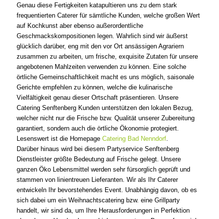
Genau diese Fertigkeiten katapultieren uns zu dem stark
frequentierten Caterer für sämtliche Kunden, welche großen Wert
auf Kochkunst aber ebenso außerordentliche
Geschmackskompositionen legen. Wahrlich sind wir äußerst
glücklich darüber, eng mit den vor Ort ansässigen Agrariern
zusammen zu arbeiten, um frische, exquisite Zutaten für unsere
angebotenen Mahlzeiten verwenden zu können. Eine solche
örtliche Gemeinschaftlichkeit macht es uns möglich, saisonale
Gerichte empfehlen zu können, welche die kulinarische
Vielfältigkeit genau dieser Ortschaft präsentieren. Unsere
Catering Senftenberg Kunden unterstützen den lokalen Bezug,
welcher nicht nur die Frische bzw. Qualität unserer Zubereitung
garantiert, sondern auch die örtliche Ökonomie protegiert.
Lesenswert ist die Homepage
Catering Bad Nenndorf
.
Darüber hinaus wird bei diesem Partyservice Senftenberg
Dienstleister größte Bedeutung auf Frische gelegt. Unsere
ganzen Öko Lebensmittel werden sehr fürsorglich geprüft und
stammen von linientreuen Lieferanten. Wir als Ihr Caterer
entwickeln Ihr bevorstehendes Event. Unabhängig davon, ob es
sich dabei um ein Weihnachtscatering bzw. eine Grillparty
handelt, wir sind da, um Ihre Herausforderungen in Perfektion