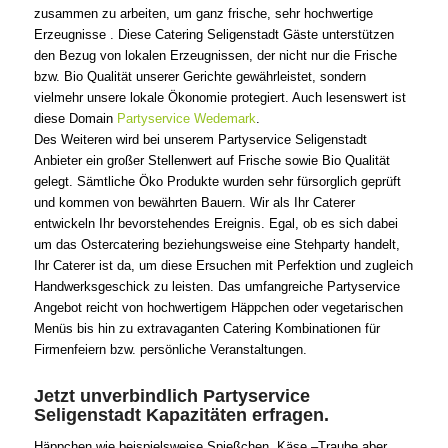
zusammen zu arbeiten, um ganz frische, sehr hochwertige
Erzeugnisse . Diese Catering Seligenstadt Gäste unterstützen
den Bezug von lokalen Erzeugnissen, der nicht nur die Frische
bzw. Bio Qualität unserer Gerichte gewährleistet, sondern
vielmehr unsere lokale Ökonomie protegiert. Auch lesenswert ist
diese Domain
Partyservice Wedemark
.
Des Weiteren wird bei unserem Partyservice Seligenstadt
Anbieter ein großer Stellenwert auf Frische sowie Bio Qualität
gelegt. Sämtliche Öko Produkte wurden sehr fürsorglich geprüft
und kommen von bewährten Bauern. Wir als Ihr Caterer
entwickeln Ihr bevorstehendes Ereignis. Egal, ob es sich dabei
um das Ostercatering beziehungsweise eine Stehparty handelt,
Ihr Caterer ist da, um diese Ersuchen mit Perfektion und zugleich
Handwerksgeschick zu leisten. Das umfangreiche Partyservice
Angebot reicht von hochwertigem Häppchen oder vegetarischen
Menüs bis hin zu extravaganten Catering Kombinationen für
Firmenfeiern bzw. persönliche Veranstaltungen.
Jetzt unverbindlich Partyservice
Seligenstadt Kapazitäten erfragen.
Häppchen wie beispielsweise Spießchen, Käse –Traube aber