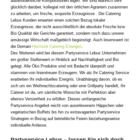
außerordentliche Kompositionen legen. Wir sind wahrlich sehr
glücklich darüber, kollegial mit den örtlichen Agrariern zusammen
zu arbeiten, um frische, exquisite Erzeugnisse . Die Catering
Lebus Kunden erwarten einen solchen Bezug lokaler
Erzeugnisse, der nicht ausschließlich die absolute Frische bzw.
Bio Qualität der Gerichte garantiert, sondern noch dazu unsere
ansässige Wirtschaft maßgeblich begünstigt. Auch lesenswert ist
die Domain
Hochzeit Catering Erlangen
.
Des Weiteren wird bei diesem Partyservice Lebus Unternehmen
ein großer Stellenwert in Hinblick auf Nachhaltigkeit und Bio
gelegt. Alle Öko Produkte sind mit Bedacht überprüft und
stammen von linientreuen Erzeugern. Wir als Ihr Catering Service
erarbeiten Ihr individuelles Ereignis. Unabhängig davon, ob es
sich um ein Weihnachtscatering oder eine Grillparty handelt, Ihr
Caterer ist da, um sämtliche Wünsche mit Perfektion aber
ebenso Versiertheit zu erfüllen. Dieses umfangreiche
Partyservice Angebot reicht von auserlesenem Häppchen oder
vegetarischen Buffets bis hin zu extravaganten Partyservice
Strategien in Bezug auf betriebliche Feiern beziehungsweise
individuelle Anlässe.
Partyservice Lebus – lassen Sie sich doch