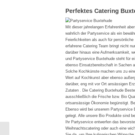
Perfektes Catering Buxt
Mit dieser jahrelangen Erfahrenheit abe
wahrlich der Partyservice als ein bewährt
Feierlichkeiten als auch für persönlic
erfahrene Catering Team bringt nicht n
darüber hinaus eine Aufmerksamkeit, w
und Partyservice Buxtehude steht für ei
ebenso Einsatzbereitschaft in Sachen a
Solche Kochkünste machen uns zu einem
Wert auf Kochkunst aber ebenso außer
darüber, eng mit vor Ort ansässigen Er
Zutaten . Die Catering Buxtehude Beste
ausschließlich die Frische bzw. Bio Qua
ortsansässige Ökonomie begünstigt. Be
Ebenso wird bei unserem Partyservice Bu
gelegt. Alle unsere Bio Produkte sind be
Ihr Partyservice entwerfen das bevorst
Weihnachtscatering oder auch eine wicht
Sie da, um Ihre kulinarischen Wünsche