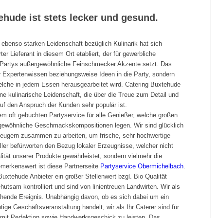
ehude ist stets lecker und gesund.
r ebenso starken Leidenschaft bezüglich Kulinarik hat sich
er Lieferant in diesem Ort etabliert, der für gewerbliche
he Partys außergewöhnliche Feinschmecker Akzente setzt. Das
ur Expertenwissen beziehungsweise Ideen in die Party, sondern
elche in jedem Essen herausgearbeitet wird. Catering Buxtehude
ne kulinarische Leidenschaft, die über die Treue zum Detail und
uf den Anspruch der Kunden sehr populär ist.
 oft gebuchten Partyservice für alle Genießer, welche großen
gewöhnliche Geschmackskompositionen legen. Wir sind glücklich
zeugern zusammen zu arbeiten, um frische, sehr hochwertige
ller befürworten den Bezug lokaler Erzeugnisse, welcher nicht
lität unserer Produkte gewährleistet, sondern vielmehr die
merkenswert ist diese Partnerseite
Partyservice Obermichelbach
.
xtehude Anbieter ein großer Stellenwert bzgl. Bio Qualität
hutsam kontrolliert und sind von linientreuen Landwirten. Wir als
ehende Ereignis. Unabhängig davon, ob es sich dabei um ein
ige Geschäftsveranstaltung handelt, wir als Ihr Caterer sind für
 mit Perfektion sowie Handwerksgeschick zu leisten. Das