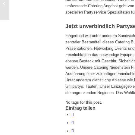
Catering Laatzen Partyservice frisch
umfassende Catering Angebot geht von e
und lecker hergerichtet.
speziellen Partyservice Spezialitäten f
Jetzt unverbindlich Partys
Fingerfood wie unter anderem Sandwich
zentraler Bestandteil dieses Catering 
Präsentationen, Networking Events und 
Feierlichkeiten das notwendige Equipmen
ebenso Besteck mit Geschirr. Sicherlic
werden. Unsere Catering Niedenstein Fir
Ausführung einer zukünftigen Feierlichke
Unter anderem dienstliche Anlässe wie B
Grillpartys, Taufen. Unser Einzugsgebie
die angrenzenden Regionen. Das Wohlbef
No tags for this post.
Eintrag teilen