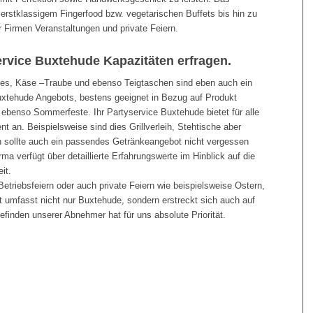
rstklassigem Fingerfood bzw. vegetarischen Buffets bis hin zu
ür Firmen Veranstaltungen und private Feiern.
ervice Buxtehude Kapazitäten erfragen.
es, Käse –Traube und ebenso Teigtaschen sind eben auch ein
Buxtehude Angebots, bestens geeignet in Bezug auf Produkt
ebenso Sommerfeste. Ihr Partyservice Buxtehude bietet für alle
t an. Beispielsweise sind dies Grillverleih, Stehtische aber
h sollte auch ein passendes Getränkeangebot nicht vergessen
ma verfügt über detaillierte Erfahrungswerte im Hinblick auf die
it.
etriebsfeiern oder auch private Feiern wie beispielsweise Ostern,
t umfasst nicht nur Buxtehude, sondern erstreckt sich auch auf
inden unserer Abnehmer hat für uns absolute Priorität.